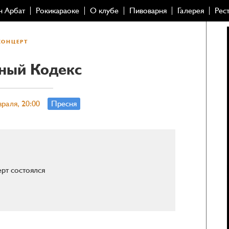
н Арбат
Рокикараоке
О клубе
Пивоварня
Галерея
Рес
КОНЦЕРТ
ный Кодекс
раля, 20:00
Пресня
рт состоялся