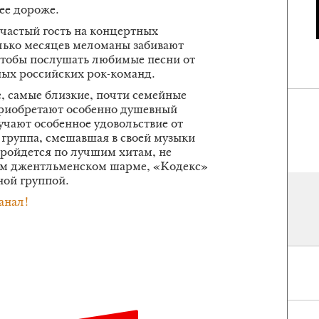
лее дороже.
частый гость на концертных
лько месяцев меломаны забивают
чтобы послушать любимые песни от
ых российских рок-команд.
, самые близкие, почти семейные
приобретают особенно душевный
учают особенное удовольствие от
з группа, смешавшая в своей музыки
 пройдется по лучшим хитам, не
воем джентльменском шарме, «Кодекс»
ной группой.
анал!