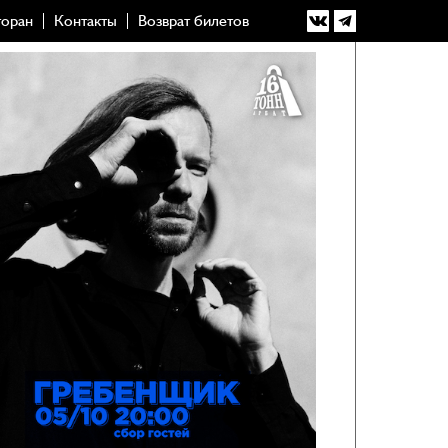
торан
Контакты
Возврат билетов