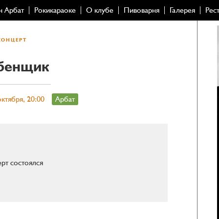
н Арбат
Рокикараоке
О клубе
Пивоварня
Галерея
Рес
КОНЦЕРТ
бенщик
октября, 20:00
Арбат
рт состоялся