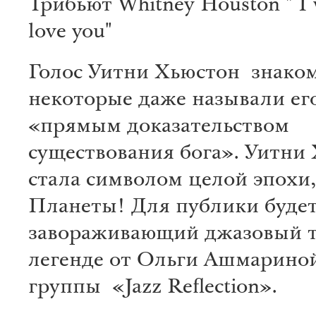
Трибьют Whitney Houston " I w
love you"
Голос Уитни Хьюстон знако
некоторые даже называли ег
«прямым доказательством
существования бога». Уитни
стала символом целой эпохи,
Планеты! Для публики буде
завораживающий джазовый 
легенде от Ольги Ашмариной
группы «Jazz Reflection».