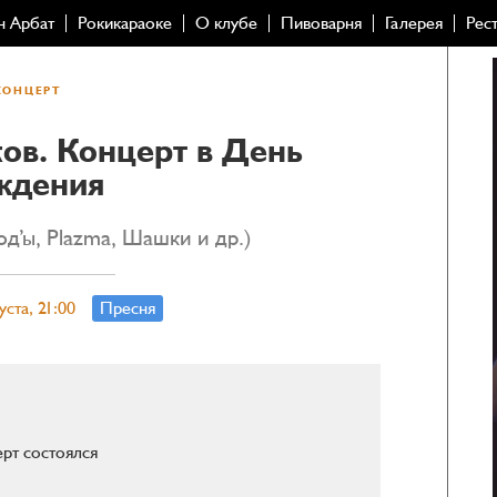
н Арбат
Рокикараоке
О клубе
Пивоварня
Галерея
Рес
КОНЦЕРТ
ов. Концерт в День
ждения
д’ы, Plazma, Шашки и др.)
уста, 21:00
Пресня
рт состоялся