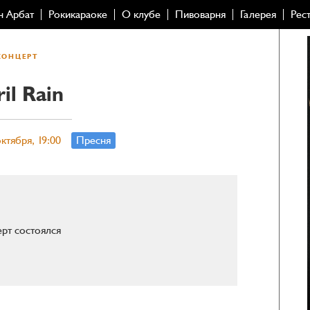
н Арбат
Рокикараоке
О клубе
Пивоварня
Галерея
Рес
КОНЦЕРТ
il Rain
ктября, 19:00
Пресня
рт состоялся