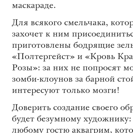
маскараде.
Для всякого смельчака, кото
захочет к ним присоединитьс
приготовлены бодрящие зел
«Полтергейст» и «Кровь Кр
Розы»: за них не попросят м
зомби-клоунов за барной сто
интересуют только мозги!
Доверить создание своего об
будет безумному художнику: 
любому гостю аквагрим, кот