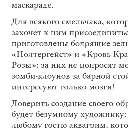
маскараде.
Для всякого смельчака, кото
захочет к ним присоединитьс
приготовлены бодрящие зел
«Полтергейст» и «Кровь Кр
Розы»: за них не попросят м
зомби-клоунов за барной сто
интересуют только мозги!
Доверить создание своего об
будет безумному художнику: 
любому гостю аквагрим, кот