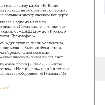
ается на сцену клуба «16 Тонн»
овать искушенную столичную публику
а большом электрическом концерте.
трека к одному из самых
ериалов «Солдаты», участники хит-
танций: от «НАШЕго» до «Русского
олотой Граммофон».
тей ждут лучшие песни коллектива,
фронтмена — Евгения Феклистова,
телей редко исполняемыми
«классический» хитовый сет-лист.
любимыми песни («Элис», «Жёлтые
ство», «Новый день» и др.) и темы из
сапогах», «Хорошо», «Не завидуй!»
анал!