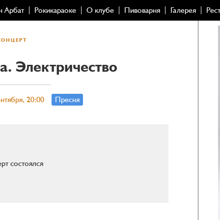
н Арбат
Рокикараоке
О клубе
Пивоварня
Галерея
Рес
КОНЦЕРТ
а. Электричество
нтября, 20:00
Пресня
рт состоялся