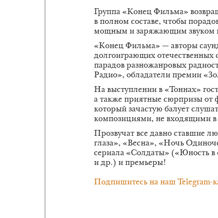
Группа «Конец Фильма» возвращ
в полном составе, чтобы порад
мощным и заряжающим звуком н
«Конец Фильма» — авторы саунд
долгоиграющих отечественных с
парадов разножанровых радиос
Радио», обладатели премии «З
На выступлении в «Тоннах» гос
а также приятные сюрпризы от 
который зачастую балует слуша
композициями, не входящими в 
Прозвучат все давно ставшие 
глаза», «Весна», «Ночь Одиноче
сериала «Солдаты» («Юность в 
и др.) и премьеры!
Подпишитесь на наш Telegram-к