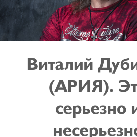
Виталий Дуб
(АРИЯ). Э
серьезно 
несерьезн