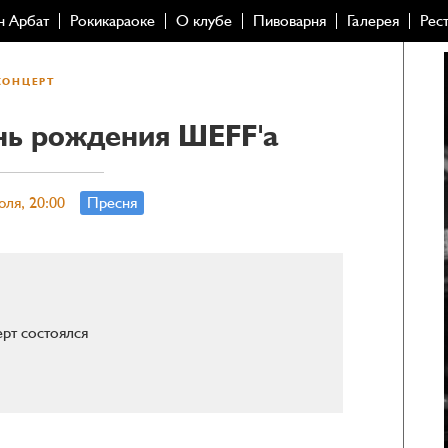
н Арбат
Рокикараоке
О клубе
Пивоварня
Галерея
Рес
КОНЦЕРТ
ень рождения ШЕFF'а
юля, 20:00
Пресня
рт состоялся