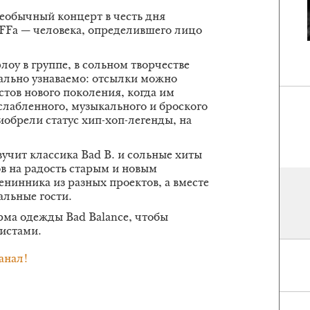
необычный концерт в честь дня
FFа — человека, определившего лицо
оу в группе, в сольном творчестве
мально узнаваемо: отсылки можно
стов нового поколения, когда им
слабленного, музыкального и броского
иобрели статус хип-хоп-легенды, на
учит классика Bad B. и сольные хиты
в на радость старым и новым
нинника из разных проектов, а вместе
альные гости.
орма одежды Bad Balance, чтобы
тистами.
анал!