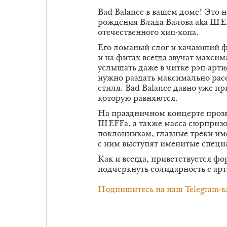
Bad Balance в вашем доме! Это 
рождения Влада Валова aka ШЕ
отечественного хип-хопа.
Его ломаный слог и качающий фл
и на фитах всегда звучат макси
услышать даже в читке рэп-арти
нужно раздать максимально рас
стиля. Bad Balance давно уже пр
которую равняются.
На праздничном концерте прозв
ШЕFFа, а также масса сюрпризо
поклонникам, главные треки име
с ним выступят именитые специ
Как и всегда, приветствуется ф
подчеркнуть солидарность с ар
Подпишитесь на наш Telegram-к