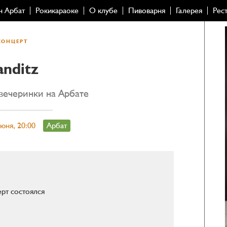
н Арбат
Рокикараоке
О клубе
Пивоварня
Галерея
Рес
КОНЦЕРТ
anditz
вечеринки на Арбате
июня, 20:00
Арбат
рт состоялся