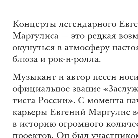
Кон­цер­ты легендарного Евг
Маргулиса — это ре­дкая воз
окунуться в ат­мос­феру на­ст
блюза и рок-н-ролла.
Му­зы­кант и автор песен нос
официаль­ное звание «Заслуже
тис­та России». С момента на
карьеры Евгений Маргулис 
в историю огромного количе
проектов. Он был участнико