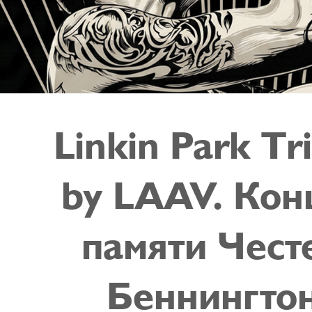
Linkin Park Тr
by LAAV. Кон
памяти Чест
Беннингто