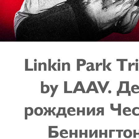
Linkin Park Тr
by LAAV. Д
рождения Чес
Беннингто