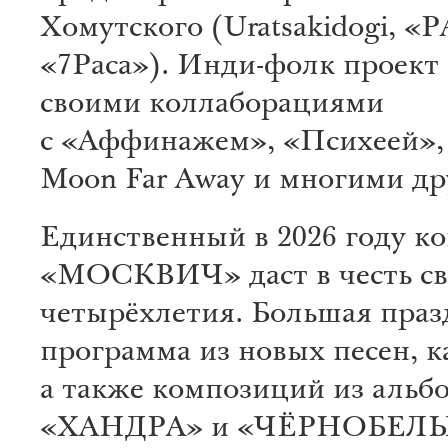
Хомутского (Uratsakidogi, 
«7Раса»). Инди-фолк проект
своими коллаборациями
с «Аффинажем», «Психеей»
Moon Far Away и многими д
Единственный в 2026 году к
«МОСКВИЧ» даст в честь св
четырёхлетия. Большая пра
программа из новых песен, к
а также композиций из альб
«ХАНДРА» и «ЧЁРНОБЕЛ