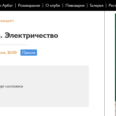
н Арбат
Рокикараоке
О клубе
Пивоварня
Галерея
Рес
КОНЦЕРТ
. Электричество
юля, 20:00
Пресня
рт состоялся