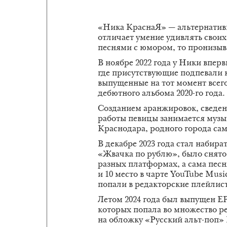
«Ника КраснаЯ» — альтернатив
отличает умение удивлять свои
песнями с юмором, то пронизы
В ноябре 2022 года у Ники впер
где присутствующие подпевали к
выпущенные на тот момент всего 
дебютного альбома 2020-го года.
Созданием аранжировок, сведен
работы певицы занимается муз
Краснодара, родного города са
В декабре 2023 года стал набир
«Жвачка по рублю», было снято 
разных платформах, а сама пе
и 10 место в чарте YouTube Mu
попали в редакторские плейлис
Летом 2024 года был выпущен ЕР 
которых попала во множество ре
на обложку «Русский альт-поп»