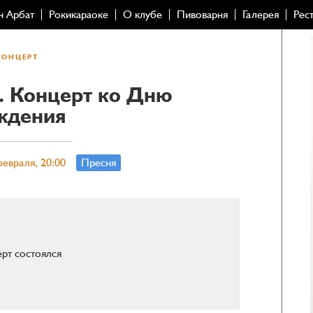
н Арбат
Рокикараоке
О клубе
Пивоварня
Галерея
Рес
КОНЦЕРТ
. Концерт ко Дню
ждения
евраля, 20:00
Пресня
рт состоялся