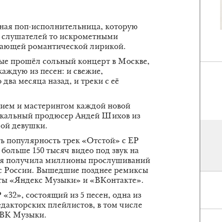
ная поп-исполнительница, которую
х слушателей то искрометными
вающей романтической лирикой.
вые прошёл сольный концерт в Москве,
аждую из песен: и свежие,
два месяца назад, и треки с её
ием и мастерингом каждой новой
ыкальный продюсер Андей Шихов из
мой девушки.
ать популярность трек «Отстой» с ЕР
больше 150 тысяч видео под звук на
сня получила миллионы прослушиваний
sic России. Вышедшие позднее ремиксы
ты «Яндекс Музыки» и «ВКонтакте».
«32», состоящий из 5 песен, одна из
дакторских плейлистов, в том числе
 ВК Музыки.