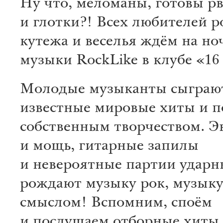
Ну что, меломаны, готовы р
и глотки?! Всех любителей ро
кутежа и веселья ждём на ноч
музыки RockLike в клубе «16
Молодые музыканты сыграю
известные мировые хиты и п
собственным творчеством. Э
и мощь, гитарные запилы
и невероятные партии ударн
рождают музыку рок, музыку
смыслом! Вспомним, споём
и послушаем отборные хиты