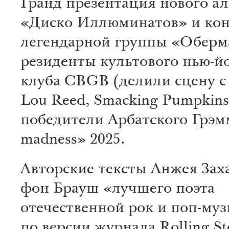
Гранд презентация нового а
«Диско Иллюминатов» и ко
легендарной группы «Оберм
резиденты культового нью-й
клуба CBGB (делили сцену с 
Lou Reed, Smacking Pumpkins
победители Арбатского Грэм
madness» 2025.
Авторские тексты Анжея Зах
фон Брауш «лучшего поэта
отечественной рок и поп-му
по версии журнала Rolling St