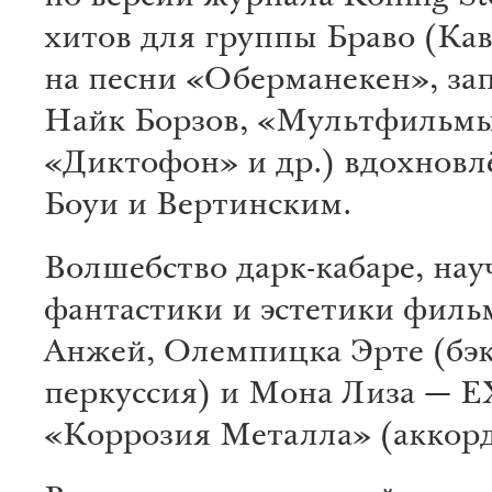
хитов для группы Браво (Ка
на песни «Оберманекен», за
Найк Борзов, «Мультфильмы
«Диктофон» и др.) вдохнов
Боуи и Вертинским.
Волшебство дарк-кабаре, на
фантастики и эстетики филь
Анжей, Олемпицка Эрте (бэк
перкуссия) и Мона Лиза — E
«Коррозия Металла» (аккорд