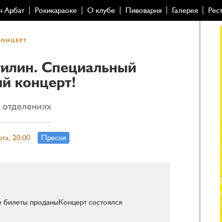
н Арбат
Рокикараоке
О клубе
Пивоварня
Галерея
Рес
КОНЦЕРТ
илин. Специальный
ий концерт!
х отделениях
рта, 20:00
Пресня
се билеты проданы
Концерт состоялся