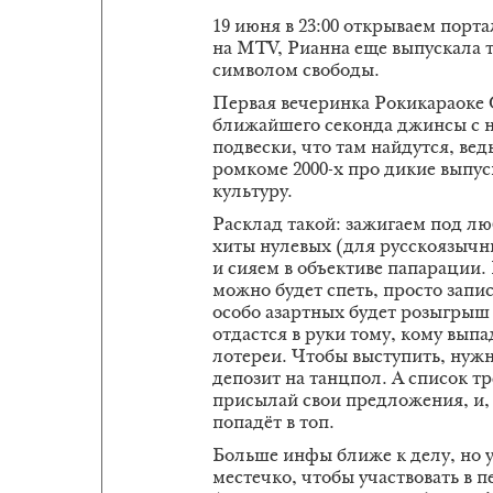
19 июня в 23:00 открываем порта
на MTV, Рианна еще выпускала 
символом свободы.
Первая вечеринка Рокикараоке О
ближайшего секонда джинсы с н
подвески, что там найдутся, вед
ромкоме 2000-х про дикие выпус
культуру.
Расклад такой: зажигаем под л
хиты нулевых (для русскоязычны
и сияем в объективе папарации. 
можно будет спеть, просто запис
особо азартных будет розыгрыш
отдастся в руки тому, кому выпа
лотереи. Чтобы выступить, нужн
депозит на танцпол. А список т
присылай свои предложения, и,
попадёт в топ.
Больше инфы ближе к делу, но 
местечко, чтобы участвовать в п