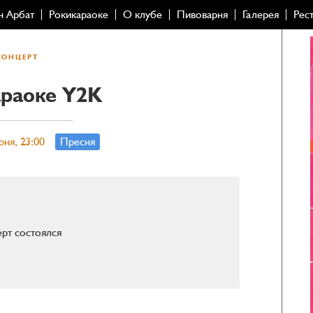
н Арбат
Рокикараоке
О клубе
Пивоварня
Галерея
Рес
КОНЦЕРТ
раоке Y2K
юня, 23:00
Пресня
рт состоялся