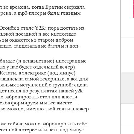
л во времена, когда Бритни сверкала
треки, а mp3-плееры были главным
гонёк в стиле Y2K: пора достать из
изкой посадкой и все кислотные
ь вы окажетесь в старом-добром
кные, танцевальные баттлы и поп-
юбимые (и ненавистные) иностранные
х у нас будет отдельный вечер)
Кстати, в электрике (под минус)
авшись на самой вечеринке, а вот для
 живых выступлений с группой: сцена
дет песня по результатам нашей y2k-
о забронировать стол или внести
реков формируем мы все вместе —
 возможно, именно твой гилти плежер
уже сейчас можно забронировать себе
есенной лотерее или петь под минус.