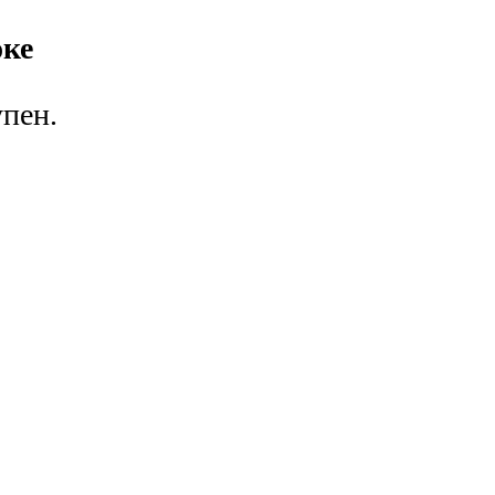
оке
пен.