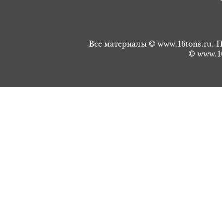
Все материалы © www.16tons.ru. П
© www.16