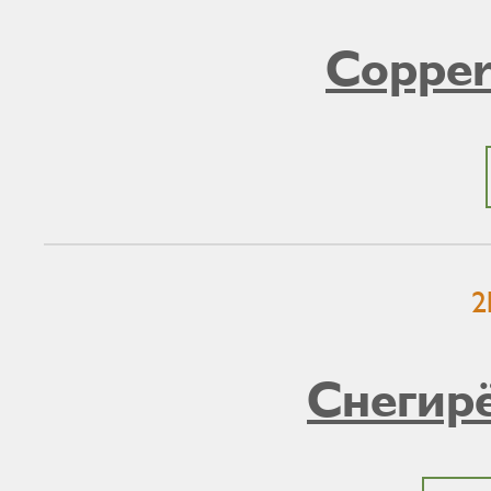
Coppe
2
Снегир