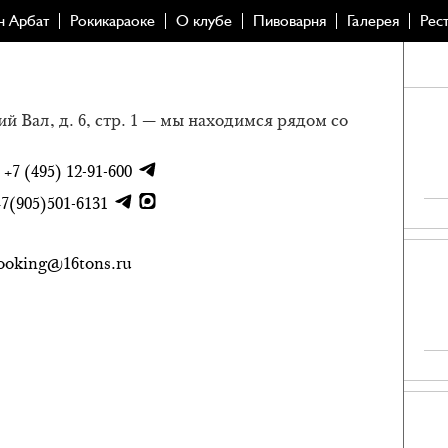
н Арбат
Рокикараоке
О клубе
Пивоварня
Галерея
Рес
й Вал, д. 6, стр. 1 — мы находимся рядом со
:
+7 (495) 12-91-600
+7(905)501-6131
ooking@16tons.ru