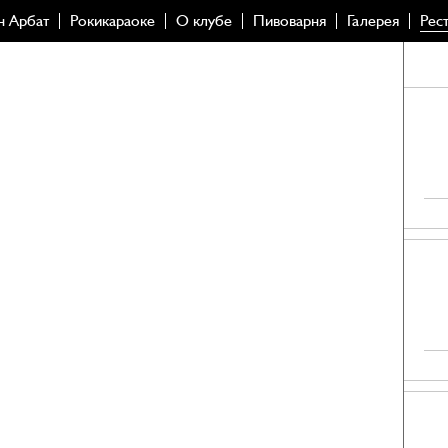
н Арбат
Рокикараоке
О клубе
Пивоварня
Галерея
Рес