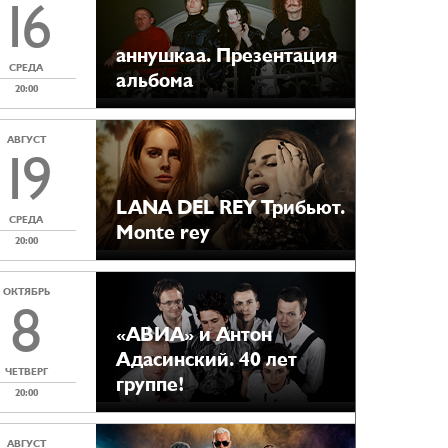
16
аннушкаа. Презентация
СРЕДА
альбома
20:00
АВГУСТ
19
LANA DEL REY Трибьют.
СРЕДА
Monte rey
20:00
ОКТЯБРЬ
8
«АВИА» и Антон
Адасинский. 40 лет
ЧЕТВЕРГ
группе!
20:00
АВГУСТ