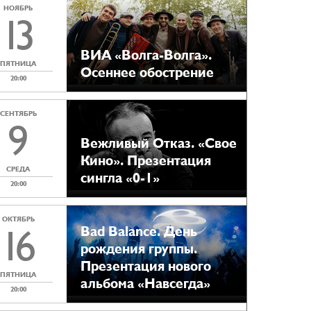
НОЯБРЬ
13
ВИА «Волга-Волга».
ПЯТНИЦА
Осеннее обострение
20:00
СЕНТЯБРЬ
9
Вежливый Отказ. «Свое
Кино». Презентация
СРЕДА
сингла «0-1»
20:00
ОКТЯБРЬ
16
Bad Balance. День
рождения группы.
Презентация нового
ПЯТНИЦА
альбома «Навсегда»
20:00