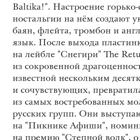
Baltika!". Настроение горько
ностальгии на нём создают у
баян, флейта, тромбон и анг
язык. После выхода пластин
на лейбле "Снегири" The Retu
из сокровенной драгоценнос
известной нескольким десят
и сочувствующих, превратила
из самых востребованных м
русских групп. Они выступа
на "Пикнике Афиши", номин
на премию "Степной волк", о