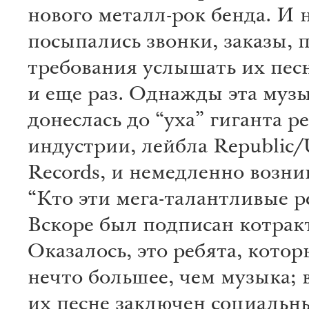
нового металл-рок бенда. И 
посыпались звонки, заказы, 
требования услышать их пес
и еще раз. Однажды эта муз
донеслась до “уха” гиганта р
индустрии, лейбла Republic/U
Records, и немедленно возни
“Кто эти мега-талантливые р
Вскоре был подписан котракт
Оказалось, это ребята, кото
нечто большее, чем музыка; 
их песне заключен социальн