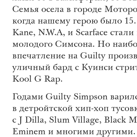
Семья осела в городе Мотор
когда нашему герою было 15.
Kane, N.W.A, и Scarface стал
молодого Симсона. Но наиб
впечатление на Guilty произ
уличный бард с Куинси стри
Kool G Rap.
Годами Guilty Simpson варил
в детройтской хип-хоп тусов
с J Dilla, Slum Village, Black M
Eminem и многими другими.