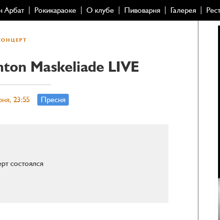
н Арбат
Рокикараоке
О клубе
Пивоварня
Галерея
Рес
КОНЦЕРТ
nton Maskeliade LIVE
юня, 23:55
Пресня
рт состоялся