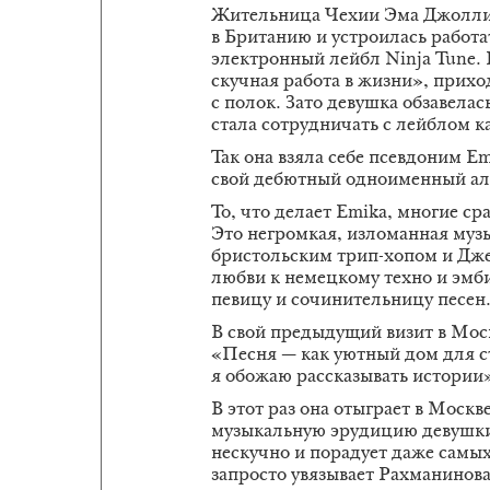
Жительница Чехии Эма Джолли 
в Британию и устроилась работ
электронный лейбл Ninja Tune. 
скучная работа в жизни», прихо
с полок. Зато девушка обзавела
стала сотрудничать с лейблом к
Так она взяла себе псевдоним E
свой дебютный одноименный ал
То, что делает Emika, многие с
Это негромкая, изломанная му
бристольским трип-хопом и Дже
любви к немецкому техно и эмби
певицу и сочинительницу песен
В свой предыдущий визит в Моск
«Песня — как уютный дом для с
я обожаю рассказывать истории
В этот раз она отыграет в Москв
музыкальную эрудицию девушки,
нескучно и порадует даже самых
запросто увязывает Рахманинова