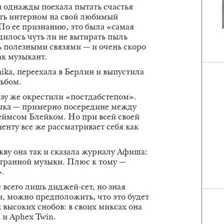
однажды поехала пытать счастья
ать интерном на свой любимый
По ее признанию, это была «самая
дилось чуть ли не вытирать пыль
сь полезными связями — и очень скоро
ак музыкант.
mika, переехала в Берлин и выпустила
ьбом.
разу же окрестили «постдабстепом».
зыка — примерно посередине между
ймсом Блейком. Но при всей своей
енту все же рассматривает себя как
.
ву она так и сказала журналу Афиша:
транной музыки. Плюс к тому —
».
е всего лишь диджей-сет, но зная
 можно предположить, что это будет
 высоких снобов: в своих миксах она
 и Aphex Twin.