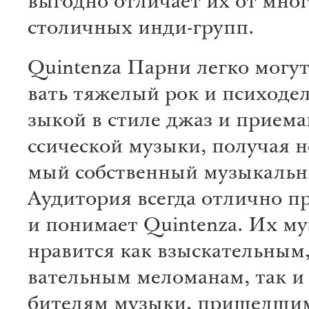
выгодно отличает их от мно
столичных инди-групп.
Quintenza
Парни легко могут
вать тя­же­лый рок и пси­хо­де
зы­кой в стиле джаз и приема
ссиче­ской му­зы­ки, по­лу­чая н
мый соб­ствен­ный му­зы­каль­
Ауди­то­рия все­гда от­лич­но п
и по­ни­мает Quintenza. Их му­
нрави­тся как взы­скатель­ным,
ватель­ным ме­ло­манам, так и
би­телям му­зы­ки, прише­дши