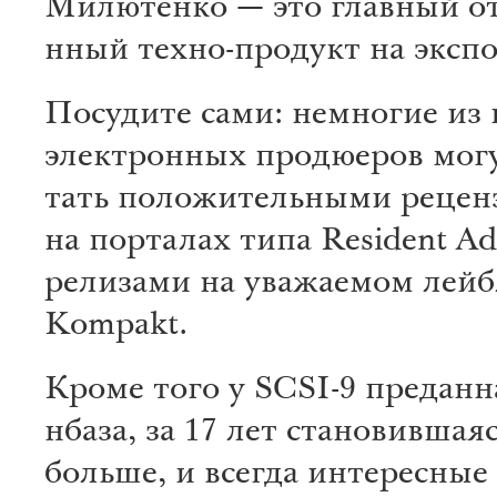
Милюте­нко — это гла­вный оте
нный те­хно-продукт на экспо
Посу­ди­те сами: не­многие и
элект­ро­нных продюеров могу
тать по­ло­житель­ными реце­н
на по­рталах типа Resi­dent A
ре­ли­зами на уважаемом лейб
Kompakt.
Кроме того у SCSI-9 преда­нн
нбаза, за 17 лет ста­но­ви­вша­я
бо­льше, и все­гда интере­сные 