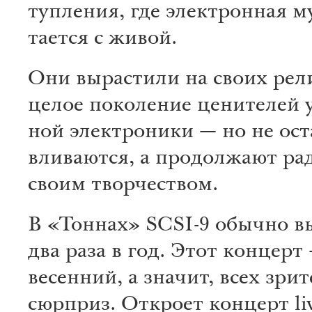
туп­ления, где элект­ро­нная му­
тается с живой.
Они выра­стили на своих ре­л
целое по­ко­ление це­ни­телей 
ной элект­ро­ни­ки — но не ост
вливаются, а продо­лжа­ют ра­д
своим тво­рчест­вом.
В «Тоннах» SCSI-9 обы­чно в
два раза в год. Этот ко­нцерт
весенний, а значит, всех зри
сюрприз. Откроет концерт li