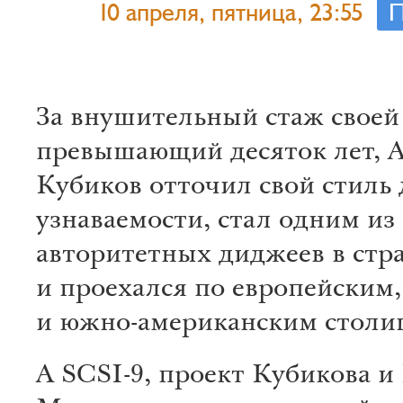
10 апреля, пятница, 23:55
П
За вну­ши­тель­ный стаж своей
пре­вы­шающий де­ся­ток лет, 
Кубиков отточил свой стиль 
узнаваемо­сти, стал одним из
авто­ри­те­тных ди­дже­ев в стр
и проеха­лся по европейс­ким,
и южно-аме­ри­канс­ким сто­ли­
А SCSI-9, проект Куби­ко­ва 