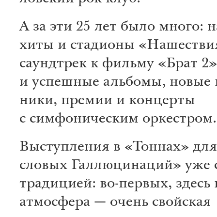
А за эти 25 лет было много: 
хиты и стадионы «Нашест­ви
саундтрек к фи­льму «Брат 2»
и успешные альбомы, новые п
ники, премии и кон­цер­ты
с симфоническим оркестром.
Выступления в «Тоннах» дл
словых Галлю­ци­наций» уже 
традицией: во-первых, здесь 
атмосфера — очень свойская