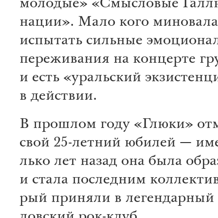
молодые» «Смы­словые Галлю
нации». Мало кого миновала
испытать сильные эмоциона
переживания на концерте гр
и есть «уральский экзистен
в действии.
В прошлом году «Глюки» от
свой 25-ле­тний юбилей — име
лько лет назад она была обра­
и стала пос­лед­ним кол­лек­тив
рый при­ня­ли в леген­дар­ный
ловский рок-клуб.