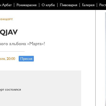
н Арбат
Рокикараоке
О клубе
Пивоварня
Галерея
Рес
КОНЦЕРТ
QJAV
вого альбома «Марта»!
еля, 20:00
Пресня
рт состоялся