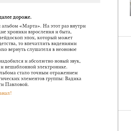
 далее дороже.
 альбом «Марта». На этот раз внутри
кие хроники взросления и быта,
лейдоскоп эпох, который может
детства, то впечатлить видениями
ихо вернуть слушателя в неоновое
надобился и абсолютно новый звук,
 и нешаблонной электронике.
альбома стало точным отражением
гических элементов группы: Вадика
ти Павловой.
анал!