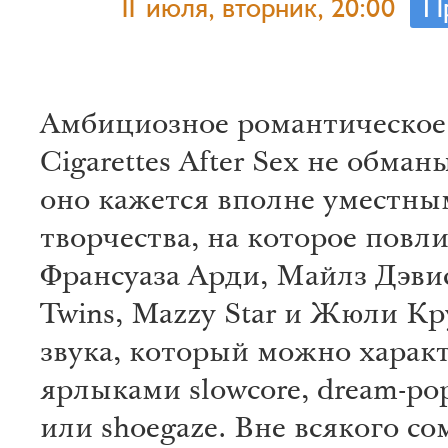
11 июля, вторник, 20:00
П
Амбициозное романтическое
Cigarettes After Sex не обман
оно кажется вполне уместны
творчества, на которое повл
Франсуаза Арди, Майлз Дэвис
Twins, Mazzy Star и Жюли Кр
звука, который можно харак
ярлыками slowcore, dream-pop
или shoegaze. Вне всякого со