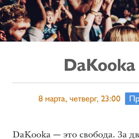
DaKooka
8 марта, четверг, 23:00
Пр
DaKooka — это свобода. За д