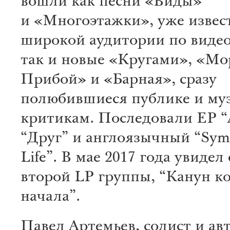
вошли как песни «Виды»
и «Многоэтажки», уже извес
широкой аудитории по виде
так и новые «Кругами», «Мо
Прибой» и «Барная», сразу
полюбившиеся публике и м
критикам. Последовали EP “
“Друг” и англоязычный “Sym
Life”. В мае 2017 года увидел 
второй LP группы, “Канун к
начала”.
Павел Артемьев, солист и ав