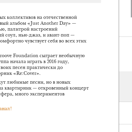
х коллективов на отечественной
овый альбом «Just Another Day» —
ю, палитрой настроений
 соул, нью-джаз, и авант-поп —
мфортно чувствует себя во всех этих
roove Foundation сыграет необычную
па начала играть в 2016 году,
воих песен практически до
орник «Re:Cover».
дут любимые песни, но в новых
на квартирник — откровенный концерт
сфера, много экспериментов
анал!