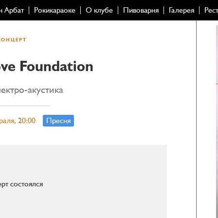
н Арбат
Рокикараоке
О клубе
Пивоварня
Галерея
Рес
КОНЦЕРТ
ve Foundation
лектро-акустика
раля, 20:00
Пресня
рт состоялся