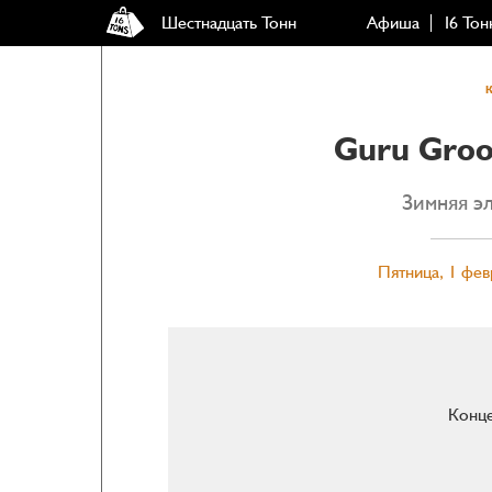
Шестнадцать Тонн
Афиша
16 Тон
Guru Groo
Зимняя э
Пятница, 1 фев
Конце