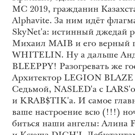
МС 2019, гражданин Казахст
Alphavite. За ним идёт флагм
SkyNet'а: истинный джедай р
Михаил MAIB и его верный 
WHITELIN. Ну а дальше Ан
BLEEPPY! Разогревать же го
Архитектор LEGION BLAZE 
Седьмой, NASLED'а с LARS'
и KRAB$TIK'а. И самое главн
ваше настроение всю (!!!) но
биться наши ангелы: Алина F