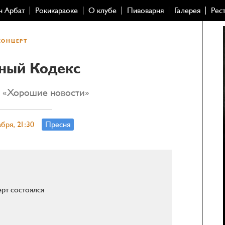
н Арбат
Рокикараоке
О клубе
Пивоварня
Галерея
Рес
КОНЦЕРТ
ный Кодекс
у «Хорошие новости»
абря, 21:30
Пресня
рт состоялся