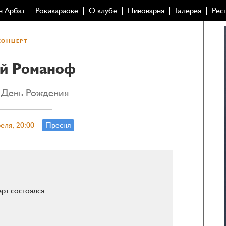
н Арбат
Рокикараоке
О клубе
Пивоварня
Галерея
Рес
КОНЦЕРТ
й Романоф
 День Рождения
реля, 20:00
Пресня
рт состоялся