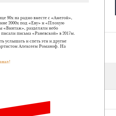
це 90х на радио вместе с «Амегой»,
дине 2000х под «Еву» и «Плохую
ы «Винтаж», разделяли небо
е писали письма «Раневской» в 2017м.
сть услышать и спеть эти и другие
 артистом Алексеем Романоф. На
анал!