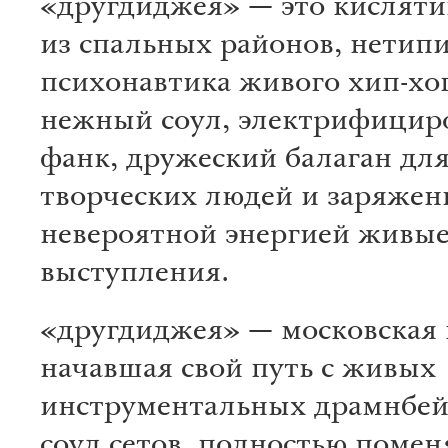
«другдиджея» — это кисляти
из спальных районов, нетип
психонавтика живого хип-хо
нежный соул, электрифици
фанк, дружеский балаган дл
творческих людей и заряже
невероятной энергией живы
выступления.
«другдиджея» — московская 
начавшая свой путь с живых
инструментальных драмнбей
соул сетов, полностью помен