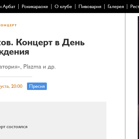
н Арбат
Рокикараоке
О клубе
Пивоварня
Галерея
Рес
КОНЦЕРТ
ов. Концерт в День
ждения
тория», Plazma и др.
уста, 20:00
Пресня
рт состоялся