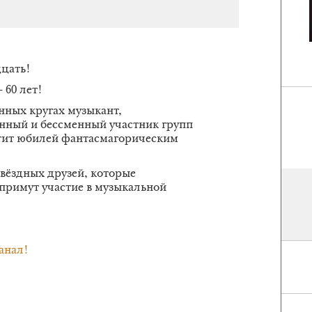
дцать!
 60 лет!
нных кругах музыкант,
нный и бессменный участник групп
ит юбилей фантасмагорическим
.
вёздных друзей, которые
примут участие в музыкальной
анал!