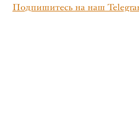
Подпишитесь на наш Telegra
Пресня
Москва, ул. Пресненский Вал, д. 6,
пн-вс с 11:00 до 6:00.
+7 (495) 129-16-00
Арбат