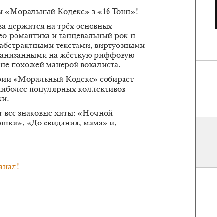
ы «Моральный Кодекс» в «16 Тонн»!
ва держится на трёх основных
ео-романтика и танцевальный рок-н-
 абстрактными текстами, виртуозными
нанизанными на жёсткую риффовую
о не похожей манерой вокалиста.
ории «Моральный Кодекс» собирает
наиболее популярных коллективов
ки.
т все знаковые хиты: «Ночной
ошки», «До свидания, мама» и,
анал!