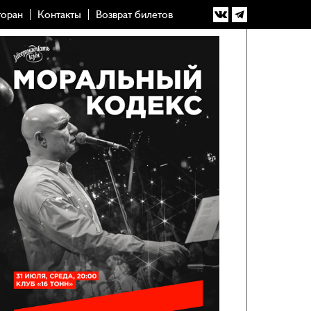
торан
Контакты
Возврат билетов