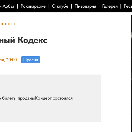
н Арбат
Рокикараоке
О клубе
Пивоварня
Галерея
Рес
КОНЦЕРТ
ный Кодекс
ля, 20:00
Пресня
се билеты проданы
Концерт состоялся