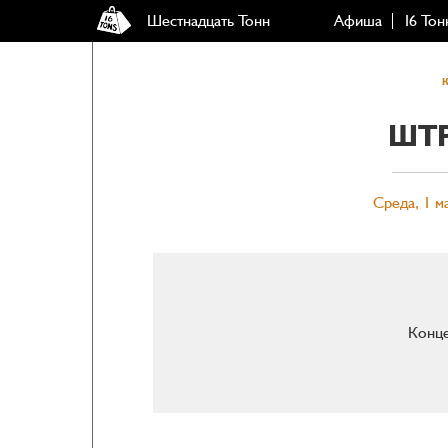
Шестнадцать Тонн
Афиша
16 Тон
ШТ
Среда, 1 ма
Конце