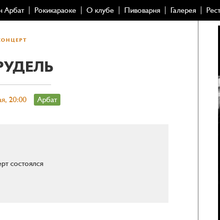
н Арбат
Рокикараоке
О клубе
Пивоварня
Галерея
Рес
КОНЦЕРТ
РУДЕЛЬ
я, 20:00
Арбат
рт состоялся