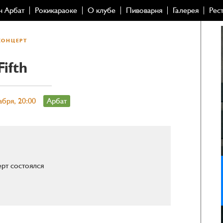
н Арбат
Рокикараоке
О клубе
Пивоварня
Галерея
Рес
КОНЦЕРТ
Fifth
абря, 20:00
Арбат
рт состоялся