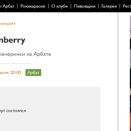
н Арбат
Рокикараоке
О клубе
Пивоварня
Галерея
Рес
КОНЦЕРТ
nberry
вечеринки на Арбате
июля, 20:00
Арбат
рт состоялся