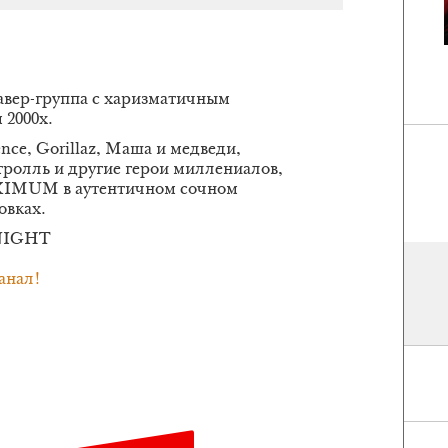
вер-группа с харизматичным
 2000х.
cence, Gorillaz, Маша и медведи,
ролль и другие герои миллениалов,
IMUM в аутентичном сочном
овках.
 NIGHT
анал!