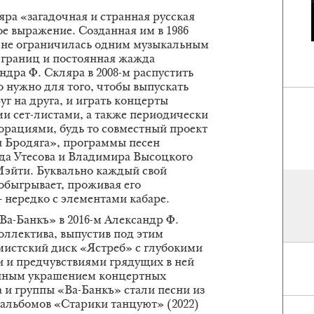
яра «загадочная и странная русская
е выражение. Созданная им в 1986
а не ограничилась одним музыкальным
 границ и постоянная жажда
дра Ф. Скляра в 2008-м распустить
 нужно для того, чтобы выпускать
г на друга, и играть концерты
и сет-листами, а также периодически
орациями, будь то совместный проект
 Бродяга», программы песен
да Утесова и Владимира Высоцкого
Мэйти. Буквально каждый свой
обыгрывает, проживая его
— нередко с элементами кабаре.
Ва-Банкъ» в 2016-м Александр Ф.
оллектива, выпустив под этим
истский диск «Ястреб» с глубокими
 и предчувствиями грядущих в ней
нным украшением концертных
 и группы «Ва-Банкъ» стали песни из
 альбомов «Старики танцуют» (2022)