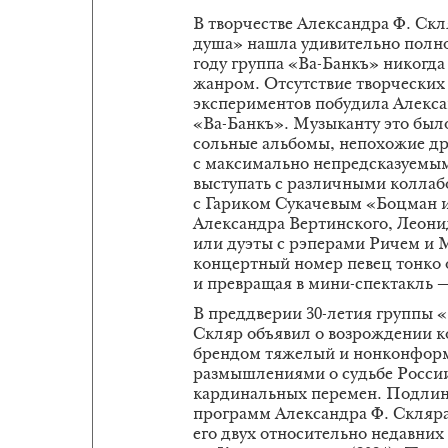
В творчестве Александра Ф. Скл
душа» нашла удивительно полно
году группа «Ва-Банкъ» никогд
жанром. Отсутствие творческих
экспериментов побудила Алексан
«Ва-Банкъ». Музыканту это было
сольные альбомы, непохожие дру
с максимально непредсказуемым
выступать с различными коллаб
с Гариком Сукачевым «Боцман и
Александра Вертинского, Леони
или дуэты с рэперами Ричем и 
концертный номер певец тонко 
и превращая в мини-спектакль 
В преддверии 30-летия группы «
Скляр объявил о возрождении к
брендом тяжелый и нонконформ
размышлениями о судьбе России
кардинальных перемен. Подли
программ Александра Ф. Скляра
его двух относительно недавних