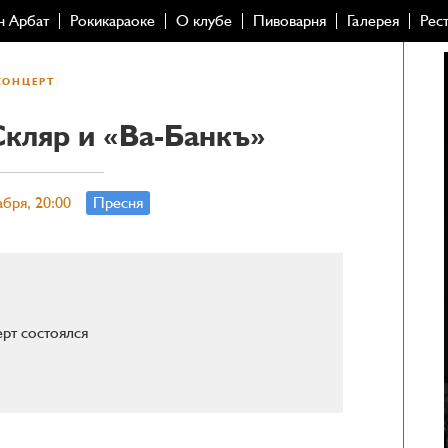
н Арбат
Рокикараоке
О клубе
Пивоварня
Галерея
Рес
КОНЦЕРТ
Скляр и «Ва-Банкъ»
абря, 20:00
Пресня
рт состоялся