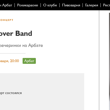
н Арбат
Рокикараоке
О клубе
Пивоварня
Галерея
Рес
КОНЦЕРТ
over Band
вечеринки на Арбате
нваря, 20:00
Арбат
рт состоялся