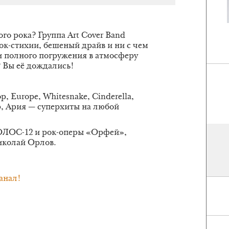
го рока? Группа Art Cover Band
ок-стихии, бешеный драйв и ни с чем
 полного погружения в атмосферу
? Вы её дождались!
p, Europe, Whitesnake, Cinderella,
p, Ария — суперхиты на любой
ГОЛОС-12 и рок-оперы «Орфей»,
иколай Орлов.
анал!